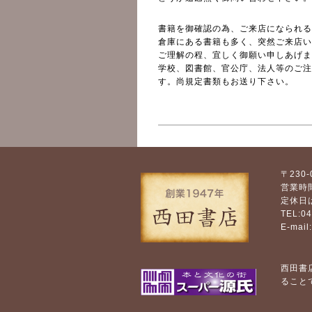
書籍を御確認の為、ご来店になられる
倉庫にある書籍も多く、突然ご来店い
ご理解の程、宜しく御願い申しあげま
学校、図書館、官公庁、法人等のご注
す。尚規定書類もお送り下さい。
〒230-
営業時
定休日
TEL:0
E-mail:
西田書
ること