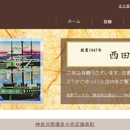
全古書
萩野アンナの「商店街は面白い」(神
神奈川県優良小売店舗表彰