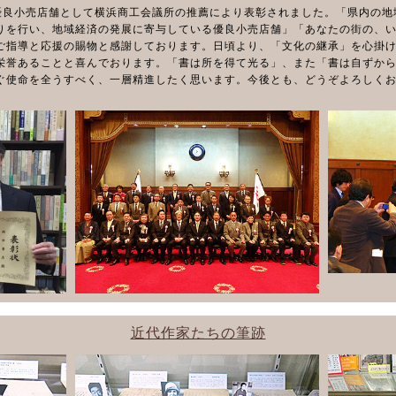
県優良小売店舗として横浜商工会議所の推薦により表彰されました。「県内の
りを行い、地域経済の発展に寄与している優良小売店舗」「あなたの街の、
ご指導と応援の賜物と感謝しております。日頃より、「文化の継承」を心掛け
栄誉あることと喜んでおります。「書は所を得て光る」、また「書は自ずか
ぐ使命を全うすべく、一層精進したく思います。今後とも、どうぞよろしく
近代作家たちの筆跡