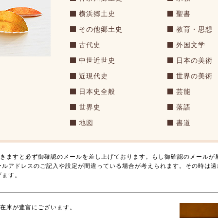
横浜郷土史
聖書
その他郷土史
教育・思想
古代史
外国文学
中世近世史
日本の美術
近現代史
世界の美術
日本史全般
芸能
世界史
落語
地図
書道
きますと必ず御確認のメールを差し上げております。もし御確認のメールが
ールアドレスのご記入や設定が間違っている場合が考えられます。その時は遠
げます。
在庫が豊富にございます。